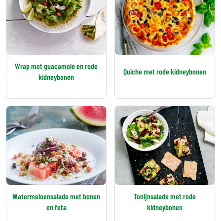
Wrap met guacamole en rode
Quiche met rode kidneybonen
kidneybonen
Watermeloensalade met bonen
Tonijnsalade met rode
en feta
kidneybonen