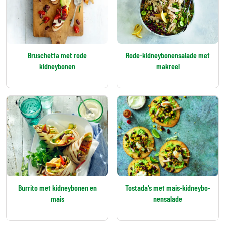
Bruschetta met rode
Ro­de-kid­ney­bo­nen­sa­la­de met
kidneybonen
ma­kreel
Bur­ri­to met kid­ney­bo­nen en
To­sta­da's met mais-kid­ney­bo­
mais
nen­sa­la­de