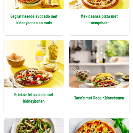
Gegratineerde avocado met
Mexicaanse pizza met
kidneybonen en mais
tacogehakt
Griekse fetasalade met
Taco’s met Rode Kidneybonen
kidneybonen