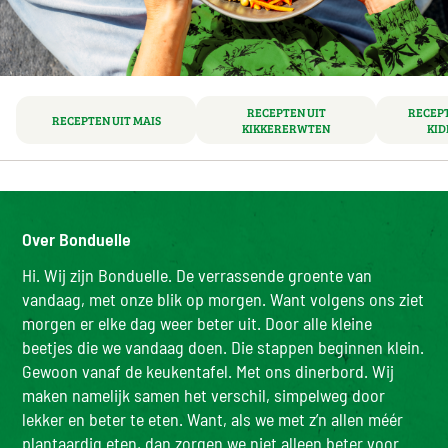
RECEPTEN UIT
RECEPT
RECEPTEN UIT MAIS
KIKKERERWTEN
KI
Over Bonduelle
Hi. Wij zijn Bonduelle. De verrassende groente van
vandaag, met onze blik op morgen. Want volgens ons ziet
morgen er elke dag weer beter uit. Door alle kleine
beetjes die we vandaag doen. Die stappen beginnen klein.
Gewoon vanaf de keukentafel. Met ons dinerbord. Wij
maken namelijk samen het verschil, simpelweg door
lekker en beter te eten. Want, als we met z’n allen méér
plantaardig eten, dan zorgen we niet alleen beter voor