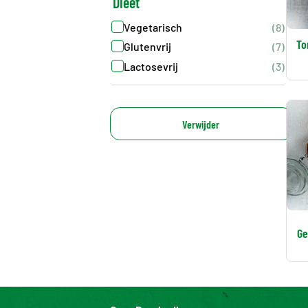
Dieet
Vegetarisch
(8)
To
Glutenvrij
(7)
Lactosevrij
(3)
Verwijder
Ge