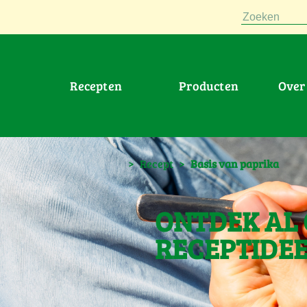
Zoeken
Recepten
Producten
Ove
>
Recept
>
Basis van paprika
ONTDEK AL
RECEPTIDE