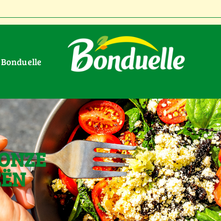
r Bonduelle
 ONZE
EËN