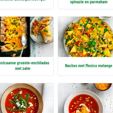
spinazie en parmaham
exicaanse groente-enchiladas
Nachos met Mexico melange
met zalm