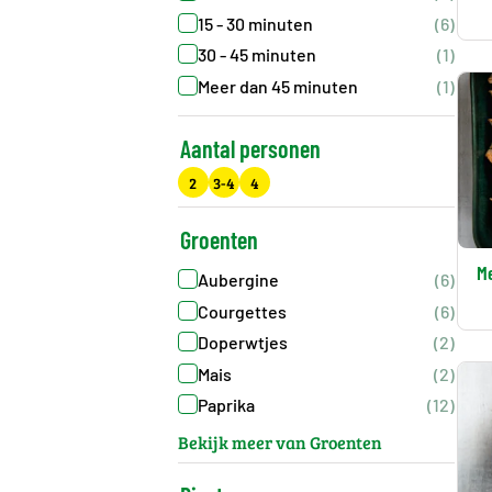
15 - 30 minuten
(6)
30 - 45 minuten
(1)
Meer dan 45 minuten
(1)
Aantal personen
2
3-4
4
Groenten
M
Aubergine
(6)
Courgettes
(6)
Doperwtjes
(2)
Mais
(2)
Paprika
(12)
Bekijk meer van Groenten