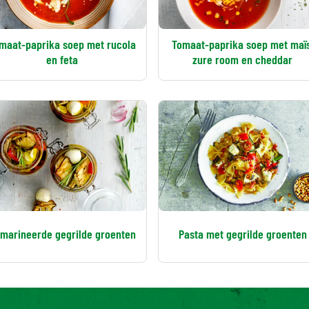
maat-paprika soep met rucola
Tomaat-paprika soep met maïs
en feta
zure room en cheddar
marineerde gegrilde groenten
Pas­ta met ge­gril­de groen­ten