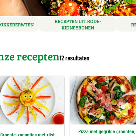
RECEPTEN UIT RODE-
 KIKKERERWTEN
R
KIDNEYBONEN
nze recepten
12 resultaten
Pizza met gegrilde groenten,
Groente-zonnetjes met rijst