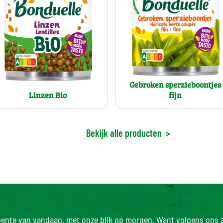
Gebroken sperzieboontjes
Linzen Bio
fijn
Bekijk alle producten
>
roente van vandaag, met onze blik op morgen. Want volgens ons z