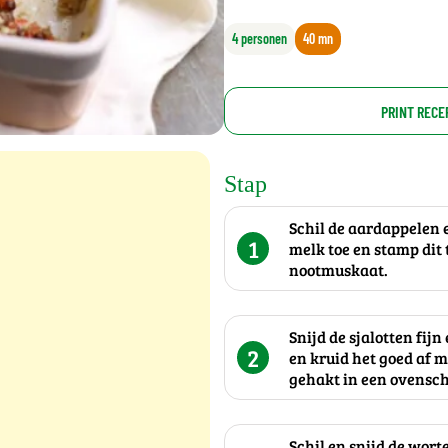
4 personen
40 mn
PRINT RECE
Stap
Schil de aardappelen e
1
melk toe en stamp dit t
nootmuskaat.
Snijd de sjalotten fijn
2
en kruid het goed af m
gehakt in een ovensch
Schil en snijd de wort