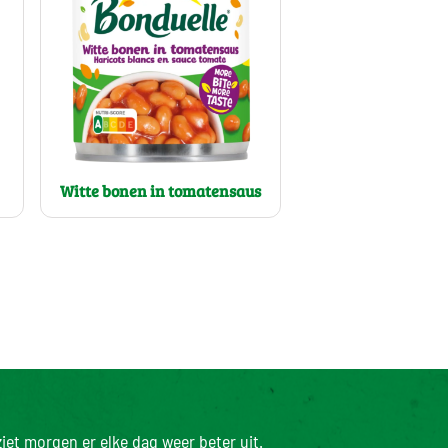
Witte bonen in tomatensaus
iet morgen er elke dag weer beter uit.