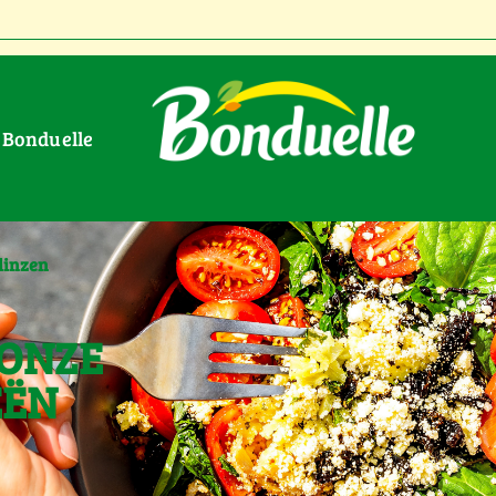
r Bonduelle
linzen
 ONZE
EËN