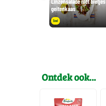
Linzensalade met bietjes
geitenkaas
Snel
Ontdek ook...