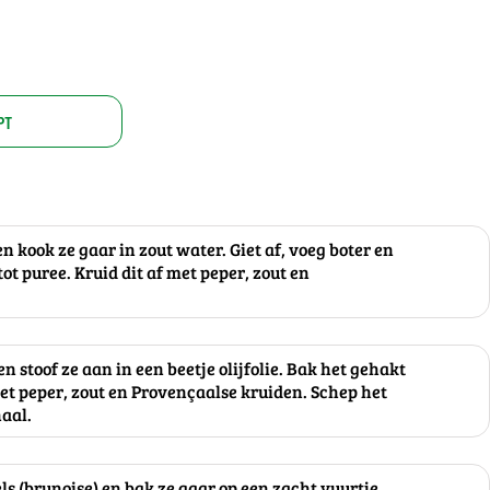
PT
n kook ze gaar in zout water. Giet af, voeg boter en
ot puree. Kruid dit af met peper, zout en
 en stoof ze aan in een beetje olijfolie. Bak het gehakt
et peper, zout en Provençaalse kruiden. Schep het
aal.
els (brunoise) en bak ze gaar op een zacht vuurtje.