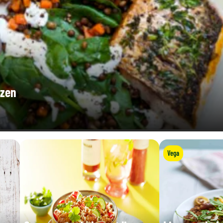
nzen
Vega