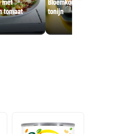
e met
Bloemkool-linzensalade met
n tomaat
tonijn