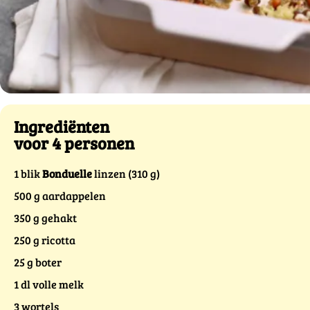
Ingrediënten
voor 4 personen
1 blik
Bonduelle
linzen (310 g)
500 g aardappelen
350 g gehakt
250 g ricotta
25 g boter
1 dl volle melk
3 wortels