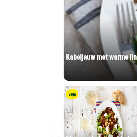
Kabeljauw met warme li
Vega