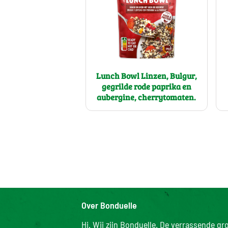
Lunch Bowl Linzen, Bulgur,
gegrilde rode paprika en
aubergine, cherrytomaten.
Over Bonduelle
Hi. Wij zijn Bonduelle. De verrassende g