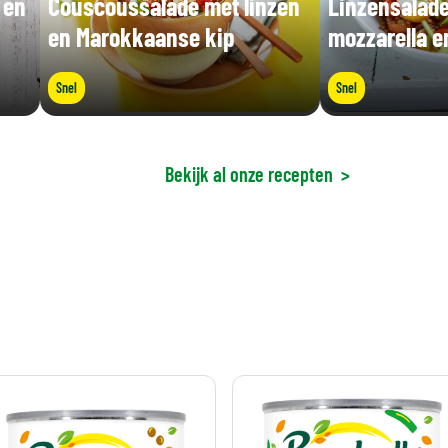
 en
Couscoussalade met linzen
Linzensalad
en Marokkaanse kip
mozzarella e
Snel
Snel
Bekijk al onze recepten
>