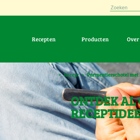
Zoeken
Recepten
Producten
Ove
>
Recept
>
Parmentierschotel met 
ONTDEK AL
RECEPTIDE