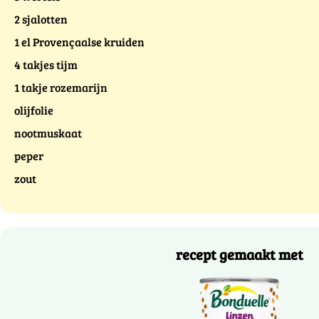
2 sjalotten
1 el Provençaalse kruiden
4 takjes tijm
1 takje rozemarijn
olijfolie
nootmuskaat
peper
zout
recept gemaakt met