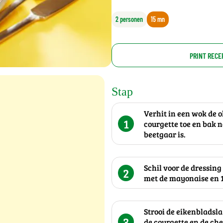
2 personen
15 mn
PRINT RECE
Stap
Verhit in een wok de o
1
courgette toe en bak n
beetgaar is.
Schil voor de dressin
2
met de mayonaise en 1
Strooi de eikenbladsla
3
de courgette en de ch