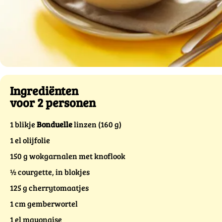
Ingrediënten
voor 2 personen
1 blikje
Bonduelle
linzen (160 g)
1 el olijfolie
150 g wokgarnalen met knoflook
½ courgette, in blokjes
125 g cherrytomaatjes
1 cm gemberwortel
1 el mayonaise