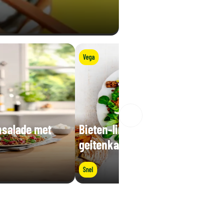
Vega
nsalade met
Bieten-linzensalade met
geitenkaas
Snel