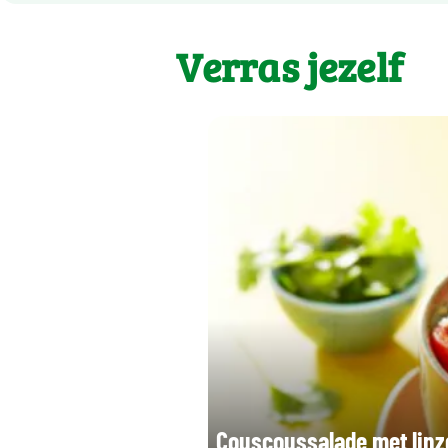
Verras jezelf
Couscoussalade met linz