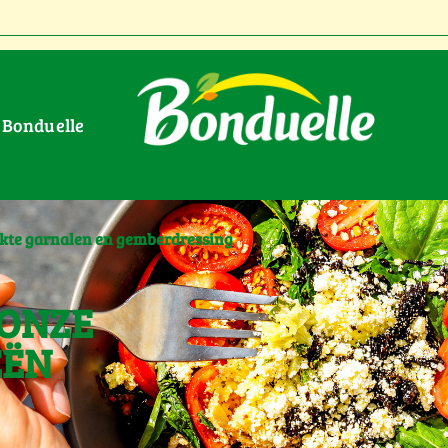
r Bonduelle
kte garnalen en gemberdressing
 ONZE
EËN