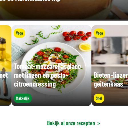
Vega
Vega
Tomaat-mozzarellasalade
met
met linzen en pesto-
Bieten-linze
citroendressing
geitenkaas
Makkelijk
Snel
Bekijk al onze recepten
>