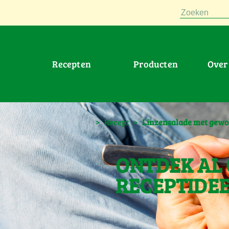
Zoeken
Recepten
Producten
Ove
>
Recept
>
Linzensalade met gewo
ONTDEK AL
RECEPTIDE