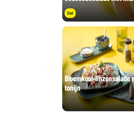
Snel
Bloemkool-linzensalade 
tonijn