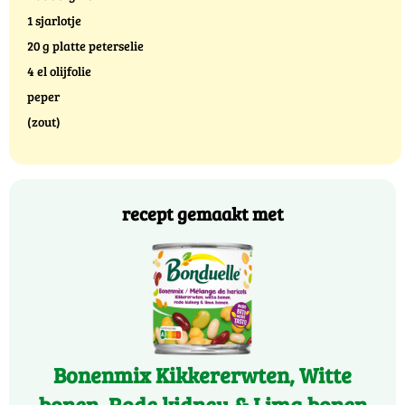
1 sjarlotje
20 g platte peterselie
4 el olijfolie
peper
(zout)
recept gemaakt met
Bonenmix Kikkererwten, Witte
bonen, Rode kidney & Lima bonen