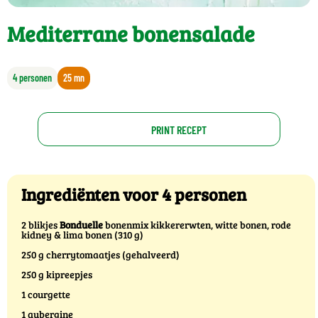
Mediterrane bonensalade
4 personen
25 mn
PRINT RECEPT
Ingrediënten voor 4 personen
2 blikjes
Bonduelle
bonenmix kikkererwten, witte bonen, rode
kidney & lima bonen (310 g)
250 g cherrytomaatjes (gehalveerd)
250 g kipreepjes
1 courgette
1 aubergine