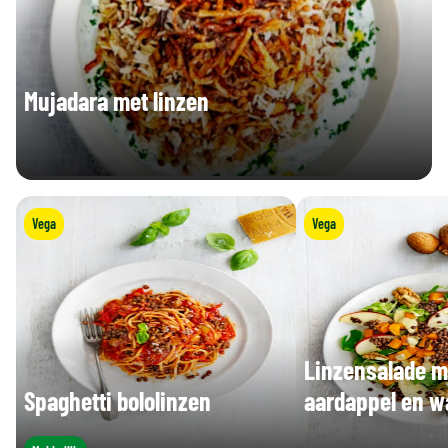
Mujadara met linzen
Vega
Vega
Linzensalade m
Spaghetti bololinzen
aardappel en w