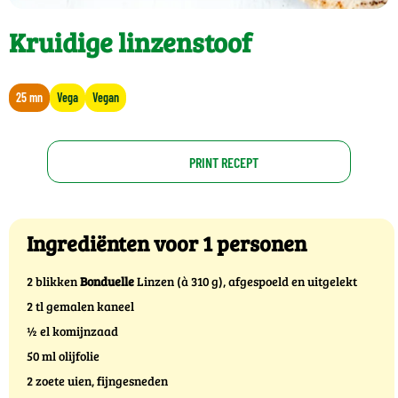
Kruidige linzenstoof
25 mn
Vega
Vegan
PRINT RECEPT
Ingrediënten voor 1 personen
2 blikken
Bonduelle
Linzen (à 310 g), afgespoeld en uitgelekt
2 tl gemalen kaneel
½ el komijnzaad
50 ml olijfolie
2 zoete uien, fijngesneden