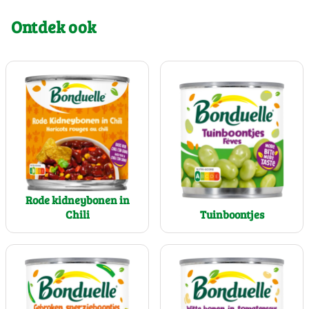
Ontdek ook
Rode kidneybonen in
Chili
Tuinboontjes