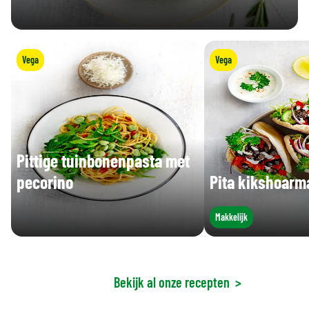
Vega
Vega
Pittige tuinbonenpasta met
pecorino
Pita kikshoarm
Makkelijk
Bekijk al onze recepten
>