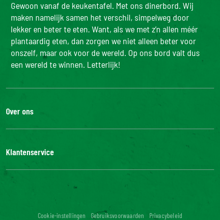
Gewoon vanaf de keukentafel. Met ons dinerbord. Wij
maken namelijk samen het verschil, simpelweg door
lekker en beter te eten. Want, als we met z’n allen méér
plantaardig eten, dan zorgen we niet alleen beter voor
onszelf, maar ook voor de wereld. Op ons bord valt dus
een wereld te winnen. Letterlijk!
Over ons
De Bonduelle groep
Werken bij
Klantenservice
Bonduelle Food Service
Neem contact met ons op
Veelgestelde vragen
Digitale toegankelijkheid: niet conform
Cookie-instellingen
Gebruiksvoorwaarden
Privacybeleid