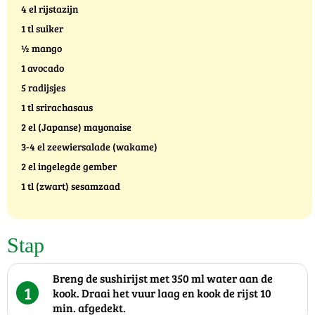
4 el rijstazijn
1 tl suiker
½ mango
1 avocado
5 radijsjes
1 tl srirachasaus
2 el (Japanse) mayonaise
3-4 el zeewiersalade (wakame)
2 el ingelegde gember
1 tl (zwart) sesamzaad
Stap
Breng de sushirijst met 350 ml water aan de
1
kook. Draai het vuur laag en kook de rijst 10
min. afgedekt.