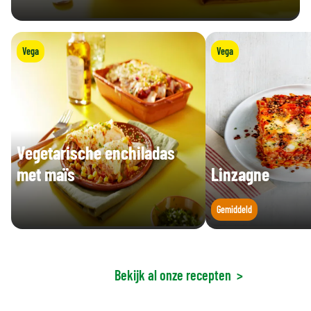
Vega
Vega
Vegetarische enchiladas
met maïs
Linzagne
Gemiddeld
Bekijk al onze recepten
>