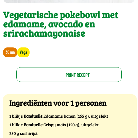
Vegetarische pokebowl met
edamame, avocado en
srirachamayonaise
30 mn
Vega
PRINT RECEPT
Ingrediënten voor 1 personen
1 blikje
Bonduelle
Edamame bonen (155 g), uitgelekt
1 blikje
Bonduelle
Crispy maïs (150 g), uitgelekt
250 g sushirijst