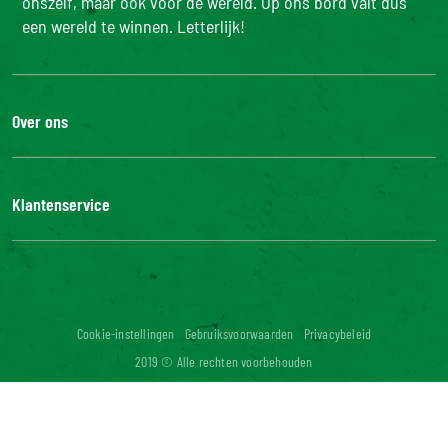
onszelf, maar ook voor de wereld. Op ons bord valt dus
een wereld te winnen. Letterlijk!
Over ons
De Bonduelle groep
Werken bij
Klantenservice
Bonduelle Food Service
Neem contact met ons op
Veelgestelde vragen
Digitale toegankelijkheid: niet conform
Cookie-instellingen
Gebruiksvoorwaarden
Privacybeleid
2019 © Alle rechten voorbehouden