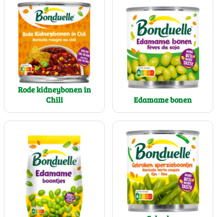
Rode kidneybonen in
Chili
Edamame bonen