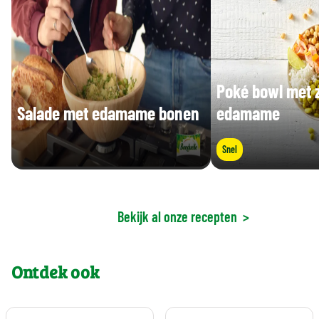
Poké bowl met 
Salade met edamame bonen
edamame
Snel
Bekijk al onze recepten
>
Ontdek ook