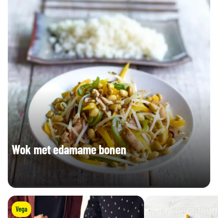
- w.v. suikers (g)
1,2 g
0,8 g
Voedingsvezels (g)
6,8 g
4,4 g
Eiwitten (g)
11 g
7,2 g
Zout (g)
0,22 g
0,14 g
Vitamine B9 total (µg)
101 µg
65,65 µg
Wok met edamame bonen
Vega