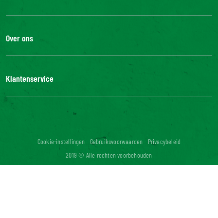
Over ons
De Bonduelle groep
Werken bij
Klantenservice
Bonduelle Food Service
Neem contact met ons op
Veelgestelde vragen
Digitale toegankelijkheid: niet conform
Cookie-instellingen
Gebruiksvoorwaarden
Privacybeleid
2019 © Alle rechten voorbehouden