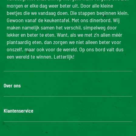
morgen er elke dag weer beter uit. Door alle kleine
- w.v. suikers (g)
0,3 g
beetjes die we vandaag doen. Die stappen beginnen klein.
Voedingsvezels (g)
8,3 g
Gewoon vanaf de keukentafel. Met ons dinerbord. Wij
maken namelijk samen het verschil, simpelweg door
Eiwitten (g)
8,9 g
lekker en beter te eten. Want, als we met z’n allen méér
Zout (g)
0,18 g
plantaardig eten, dan zorgen we niet alleen beter voor
onszelf, maar ook voor de wereld. Op ons bord valt dus
een wereld te winnen. Letterlijk!
Over ons
De Bonduelle groep
Werken bij
Klantenservice
Bonduelle Food Service
Neem contact met ons op
Veelgestelde vragen