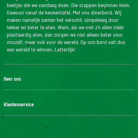
Voedingsvezels (g)
8,0 g
4,8 g
beetjes die we vandaag doen. Die stappen beginnen klein.
Eiwitten (g)
7,7 g
4,6 g
Gewoon vanaf de keukentafel. Met ons dinerbord. Wij
maken namelijk samen het verschil, simpelweg door
Zout (g)
0,22 g
0,13 g
lekker en beter te eten. Want, als we met z’n allen méér
plantaardig eten, dan zorgen we niet alleen beter voor
onszelf, maar ook voor de wereld. Op ons bord valt dus
een wereld te winnen. Letterlijk!
Over ons
De Bonduelle groep
Werken bij
Klantenservice
Bonduelle Food Service
Neem contact met ons op
Veelgestelde vragen
Digitale toegankelijkheid: niet conform