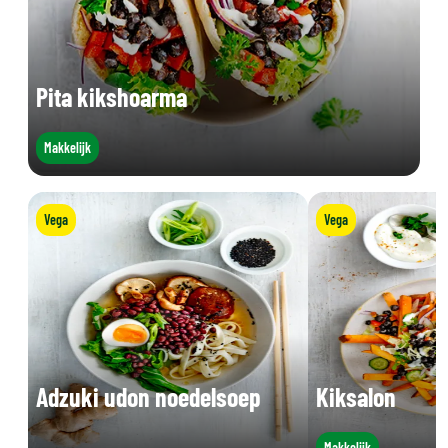
Pita kikshoarma
Makkelijk
Vega
Vega
Adzuki udon noedelsoep
Kiksalon
Makkelijk